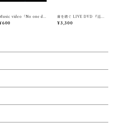
Music video「No one do
音を紡ぐ LIVE DVD 『巡り
es」固定視点映像 (Meme)
巡る』
¥600
¥3,300