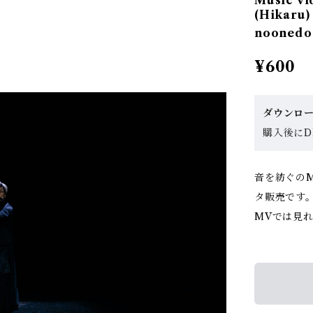
Music 
(Hikaru)
noonedo
¥600
ダウンロ
購入後にDL
音を紡ぐのMu
タ販売です
MVでは見