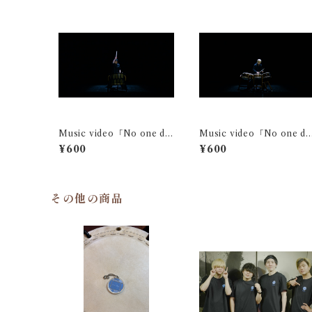
Music video「No one do
Music video「No one do
es」固定視点映像 (二階堂萌
es」固定視点映像 (Meme)
¥600
¥600
生)
その他の商品