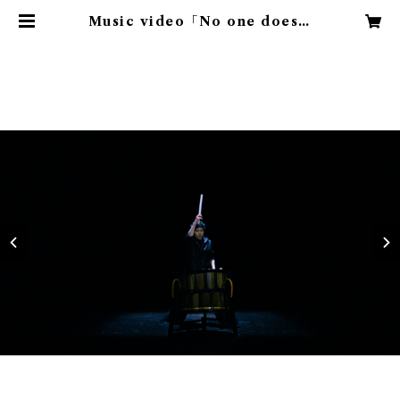
Music video「No one does」
固定視点映像 (二階堂萌生) | 音を紡
ぐ / oto wo tsumugu