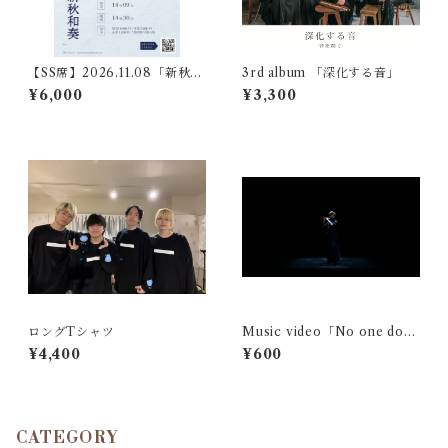
【SS席】2026.11.08「新秋和
3rd album 「深化する音」
奏」チケット
¥6,000
¥3,300
ロングTシャツ
Music video「No one doe
s」固定視点映像(Hikaru)
¥4,400
¥600
CATEGORY